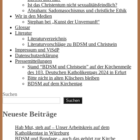
Ist das Christentum nicht sexualitätsfeindlich?
Abraham: Sadomasochismus und christliche Ethik
Wir in den Medien
Stephan bei „Kunst der Unvernunft“
Glossar
Literatur
Literaturverzeichnis
Literaturvorschläge zu BDSM und Christsein
Impressum und ViSdP
Datenschutzerklärung
Pressemitteilungen
Stand “BDSM und Christsein” auf der Kirchenmeile
des 103. Deutschen Katholikentags 2024 in Erfurt
Bitte nicht in alten Klischees bleiben
BDSM auf dem Kirchentag
Suchen
Suchen
Neueste Beiträge
Hab Mut, steh auf – Unser Arbeitskreis auf dem
Katholikentag in Würzburg
BDSM und Bondage – auch das gehört zur Kirche