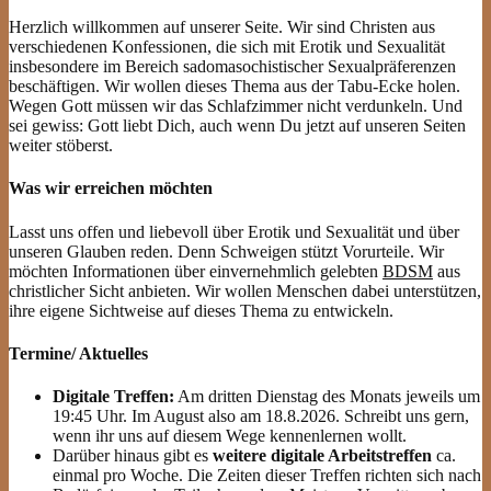
Herzlich willkommen auf unserer Seite. Wir sind Christen aus
verschiedenen Konfessionen, die sich mit Erotik und Sexualität
insbesondere im Bereich sadomasochistischer Sexualpräferenzen
beschäftigen. Wir wollen dieses Thema aus der Tabu-Ecke holen.
Wegen Gott müssen wir das Schlafzimmer nicht verdunkeln. Und
sei gewiss: Gott liebt Dich, auch wenn Du jetzt auf unseren Seiten
weiter stöberst.
Was wir erreichen möchten
Lasst uns offen und liebevoll über Erotik und Sexualität und über
unseren Glauben reden. Denn Schweigen stützt Vorurteile. Wir
möchten Informationen über einvernehmlich gelebten
BDSM
aus
christlicher Sicht anbieten. Wir wollen Menschen dabei unterstützen,
ihre eigene Sichtweise auf dieses Thema zu entwickeln.
Termine/ Aktuelles
Digitale Treffen:
Am dritten Dienstag des Monats jeweils um
19:45 Uhr. Im August also am 18.8.2026. Schreibt uns gern,
wenn ihr uns auf diesem Wege kennenlernen wollt.
Darüber hinaus gibt es
weitere digitale Arbeitstreffen
ca.
einmal pro Woche. Die Zeiten dieser Treffen richten sich nach