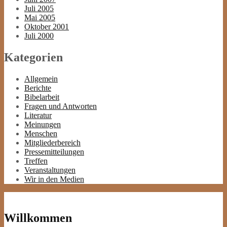
Juli 2005
Mai 2005
Oktober 2001
Juli 2000
Kategorien
Allgemein
Berichte
Bibelarbeit
Fragen und Antworten
Literatur
Meinungen
Menschen
Mitgliederbereich
Pressemitteilungen
Treffen
Veranstaltungen
Wir in den Medien
Willkommen