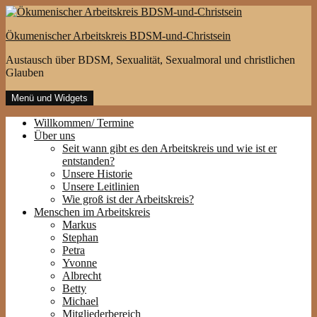
Zum
Inhalt
Ökumenischer Arbeitskreis BDSM-und-Christsein
springen
Austausch über BDSM, Sexualität, Sexualmoral und christlichen
Glauben
Menü und Widgets
Willkommen/ Termine
Über uns
Seit wann gibt es den Arbeitskreis und wie ist er
entstanden?
Unsere Historie
Unsere Leitlinien
Wie groß ist der Arbeitskreis?
Menschen im Arbeitskreis
Markus
Stephan
Petra
Yvonne
Albrecht
Betty
Michael
Mitgliederbereich