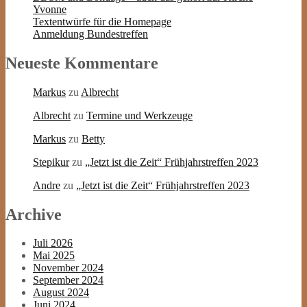
Yvonne
Textentwürfe für die Homepage
Anmeldung Bundestreffen
Neueste Kommentare
Markus
zu
Albrecht
Albrecht
zu
Termine und Werkzeuge
Markus
zu
Betty
Stepikur
zu
„Jetzt ist die Zeit“ Frühjahrstreffen 2023
Andre
zu
„Jetzt ist die Zeit“ Frühjahrstreffen 2023
Archive
Juli 2026
Mai 2025
November 2024
September 2024
August 2024
Juni 2024