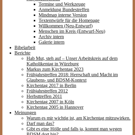
Termine und Werkzeuge
Anmeldung Bundestreffen
Mindmap interne Version
Textentwürfe für die Homepage
Willkommen (Neu-Entwurf)
Menschen im Kreis (Entwurf-Neu)
Archiv intern
Galerie intern
Bibelarbeit
Berichte
Hab Mut, steh auf – Unser Arbeitskreis auf dem
Katholikentag in Würzburg
Markus zum Kirchentag 2023
Frühjahrstreffen 2018: Herrschaft und Macht im
Glaubens- und BDSM-Kontext
Kirchentag 2017 in Berlin
Frühjahrstreffen 2012
Herbsttreffen 2011
Kirchentag 2007 in Köln
Kirchentag 2005 in Hannover
Meinungen
Warum es mir wichtig ist, am Kirchentag mitzuwirken.
Darf man das?
Gibt es eine Hölle und falls ja, kommt man wegen
BDSM dort hin?