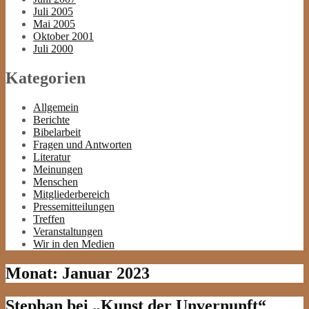
Juli 2005
Mai 2005
Oktober 2001
Juli 2000
Kategorien
Allgemein
Berichte
Bibelarbeit
Fragen und Antworten
Literatur
Meinungen
Menschen
Mitgliederbereich
Pressemitteilungen
Treffen
Veranstaltungen
Wir in den Medien
Monat:
Januar 2023
Stephan bei „Kunst der Unvernunft“