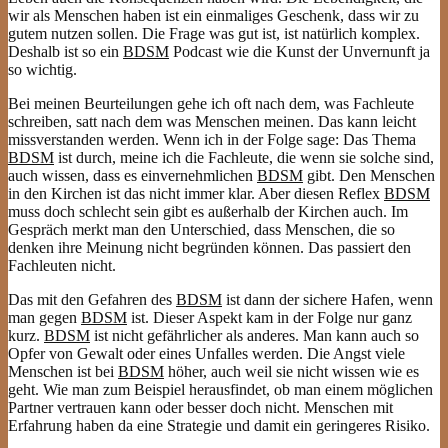
wir als Menschen haben ist ein einmaliges Geschenk, dass wir zu
gutem nutzen sollen. Die Frage was gut ist, ist natürlich komplex.
Deshalb ist so ein
BDSM
Podcast wie die Kunst der Unvernunft ja
so wichtig.
Bei meinen Beurteilungen gehe ich oft nach dem, was Fachleute
schreiben, satt nach dem was Menschen meinen. Das kann leicht
missverstanden werden. Wenn ich in der Folge sage: Das Thema
BDSM
ist durch, meine ich die Fachleute, die wenn sie solche sind,
auch wissen, dass es einvernehmlichen
BDSM
gibt. Den Menschen
in den Kirchen ist das nicht immer klar. Aber diesen Reflex
BDSM
muss doch schlecht sein gibt es außerhalb der Kirchen auch. Im
Gespräch merkt man den Unterschied, dass Menschen, die so
denken ihre Meinung nicht begründen können. Das passiert den
Fachleuten nicht.
Das mit den Gefahren des
BDSM
ist dann der sichere Hafen, wenn
man gegen
BDSM
ist. Dieser Aspekt kam in der Folge nur ganz
kurz.
BDSM
ist nicht gefährlicher als anderes. Man kann auch so
Opfer von Gewalt oder eines Unfalles werden. Die Angst viele
Menschen ist bei
BDSM
höher, auch weil sie nicht wissen wie es
geht. Wie man zum Beispiel herausfindet, ob man einem möglichen
Partner vertrauen kann oder besser doch nicht. Menschen mit
Erfahrung haben da eine Strategie und damit ein geringeres Risiko.