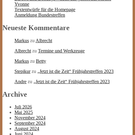
Yvonne
Textentwürfe für die Homepage
Anmeldung Bundestreffen
Neueste Kommentare
Markus
zu
Albrecht
Albrecht
zu
Termine und Werkzeuge
Markus
zu
Betty
Stepikur
zu
„Jetzt ist die Zeit“ Frühjahrstreffen 2023
Andre
zu
„Jetzt ist die Zeit“ Frühjahrstreffen 2023
Archive
Juli 2026
Mai 2025
November 2024
September 2024
August 2024
Juni 2024