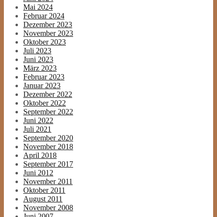
Mai 2024
Februar 2024
Dezember 2023
November 2023
Oktober 2023
Juli 2023
Juni 2023
März 2023
Februar 2023
Januar 2023
Dezember 2022
Oktober 2022
September 2022
Juni 2022
Juli 2021
September 2020
November 2018
April 2018
September 2017
Juni 2012
November 2011
Oktober 2011
August 2011
November 2008
Juni 2007