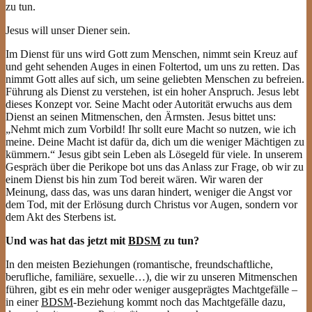
zu tun.
Jesus will unser Diener sein.
Im Dienst für uns wird Gott zum Menschen, nimmt sein Kreuz auf
und geht sehenden Auges in einen Foltertod, um uns zu retten. Das
nimmt Gott alles auf sich, um seine geliebten Menschen zu befreien.
Führung als Dienst zu verstehen, ist ein hoher Anspruch. Jesus lebt
dieses Konzept vor. Seine Macht oder Autorität erwuchs aus dem
Dienst an seinen Mitmenschen, den Ärmsten. Jesus bittet uns:
„Nehmt mich zum Vorbild! Ihr sollt eure Macht so nutzen, wie ich
meine. Deine Macht ist dafür da, dich um die weniger Mächtigen zu
kümmern.“ Jesus gibt sein Leben als Lösegeld für viele. In unserem
Gespräch über die Perikope bot uns das Anlass zur Frage, ob wir zu
einem Dienst bis hin zum Tod bereit wären. Wir waren der
Meinung, dass das, was uns daran hindert, weniger die Angst vor
dem Tod, mit der Erlösung durch Christus vor Augen, sondern vor
dem Akt des Sterbens ist.
Und was hat das jetzt mit
BDSM
zu tun?
In den meisten Beziehungen (romantische, freundschaftliche,
berufliche, familiäre, sexuelle…), die wir zu unseren Mitmenschen
führen, gibt es ein mehr oder weniger ausgeprägtes Machtgefälle –
in einer
BDSM
-Beziehung kommt noch das Machtgefälle dazu,