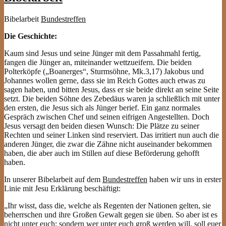
Bibelarbeit
Bundestreffen
Die Geschichte:
Kaum sind Jesus und seine Jünger mit dem Passahmahl fertig,
fangen die Jünger an, miteinander wettzueifern. Die beiden
Polterköpfe („Boanerges“, Sturmsöhne, Mk.3,17) Jakobus und
Johannes wollen gerne, dass sie im Reich Gottes auch etwas zu
sagen haben, und bitten Jesus, dass er sie beide direkt an seine Seite
setzt. Die beiden Söhne des Zebedäus waren ja schließlich mit unter
den ersten, die Jesus sich als Jünger berief. Ein ganz normales
Gespräch zwischen Chef und seinen eifrigen Angestellten. Doch
Jesus versagt den beiden diesen Wunsch: Die Plätze zu seiner
Rechten und seiner Linken sind reserviert. Das irritiert nun auch die
anderen Jünger, die zwar die Zähne nicht auseinander bekommen
haben, die aber auch im Stillen auf diese Beförderung gehofft
haben.
In unserer Bibelarbeit auf dem
Bundestreffen
haben wir uns in erster
Linie mit Jesu Erklärung beschäftigt:
„Ihr wisst, dass die, welche als Regenten der Nationen gelten, sie
beherrschen und ihre Großen Gewalt gegen sie üben. So aber ist es
nicht unter euch; sondern wer unter euch groß werden will, soll euer