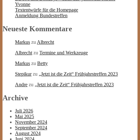
Yvonne
Textentwürfe für die Homepage
Anmeldung Bundestreffen
Neueste Kommentare
Markus
zu
Albrecht
Albrecht
zu
Termine und Werkzeuge
Markus
zu
Betty
Stepikur
zu
„Jetzt ist die Zeit“ Frühjahrstreffen 2023
Andre
zu
„Jetzt ist die Zeit“ Frühjahrstreffen 2023
Archive
Juli 2026
Mai 2025
November 2024
September 2024
August 2024
Juni 2024